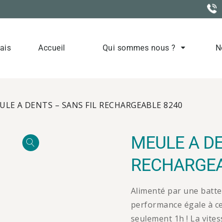
ais
Accueil
Qui sommes nous ?
N
Elevage
ULE A DENTS – SANS FIL RECHARGEABLE 8240
MEULE A DE
RECHARGEA
Alimenté par une batter
performance égale à cell
seulement 1h ! La vites