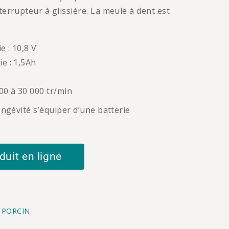
errupteur à glissière. La meule à dent est
e : 10,8 V
ie : 1,5Ah
000 à 30 000 tr/min
ongévité s’équiper d’une batterie
duit en ligne
,
PORCIN