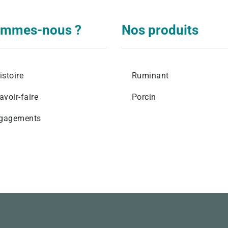
ommes-nous ?
Nos produits
levage
istoire
Ruminant
avoir-faire
Porcin
gagements