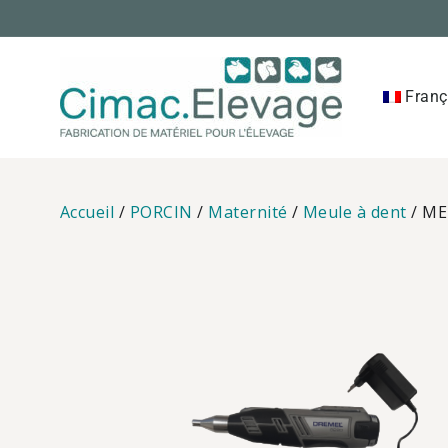
Skip
to
content
Franç
Cimac 
Accueil
/
PORCIN
/
Maternité
/
Meule à dent
/ ME