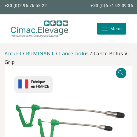
Skip
+33 (0)2 96 76 58 22
+33 (0)6 71 02 39 36
to
content
Menu
Cimac Elevage
Accueil
/
RUMINANT
/
Lance-bolus
/ Lance Bolus V-
Grip